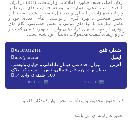
ارکان اصلی صنف فناوری اطلاعات و ارتباطات (ICT) در ایران،
با هدف ساماندهی، حمایت و توسعه فعالیت های مرتبط با
واردات تجهیزات رایانه ای و دیجیتال تأسیس شده است. این
انجمن همچنین با بهره گیری از توانمندی های اعضای خود و
تعامل سازنده با نهادهای دولتی و بخش خصوصی، گام های
مؤثری در جهت تسهیل فرآیندهای واردات، بهبود فضای کسب و
کار و ارتقای کیفیت محصولات دیجیتال برداشته است.
02189312411
شماره تلفن
info@iritia.ir
ایمیل
آدرس
تهران، حدفاصل خیابان طالقانی و خیابان ولیعصر،
خیابان برادران مظفر شمالی، نبش بن بست کیا، پلاک
100، طبقه 3، واحد 14
کلیه حقوق محفوظ و متعلق به انجمن واردکنندگان کالا و
تجهیزات رایانه ای می باشد.