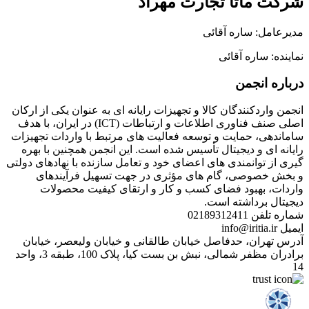
شرکت ماتا تجارت مهراد
مدیرعامل: ساره آقائی
نماینده: ساره آقائی
درباره انجمن
انجمن واردکنندگان کالا و تجهیزات رایانه ای به عنوان یکی از ارکان
اصلی صنف فناوری اطلاعات و ارتباطات (ICT) در ایران، با هدف
ساماندهی، حمایت و توسعه فعالیت های مرتبط با واردات تجهیزات
رایانه ای و دیجیتال تأسیس شده است. این انجمن همچنین با بهره
گیری از توانمندی های اعضای خود و تعامل سازنده با نهادهای دولتی
و بخش خصوصی، گام های مؤثری در جهت تسهیل فرآیندهای
واردات، بهبود فضای کسب و کار و ارتقای کیفیت محصولات
دیجیتال برداشته است.
شماره تلفن
02189312411
ایمیل
info@iritia.ir
آدرس
تهران، حدفاصل خیابان طالقانی و خیابان ولیعصر، خیابان
برادران مظفر شمالی، نبش بن بست کیا، پلاک 100، طبقه 3، واحد
14