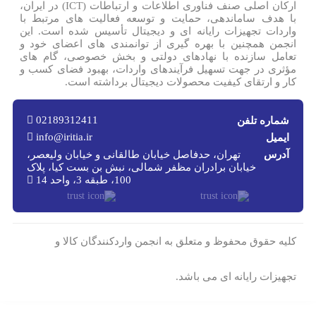
ارکان اصلی صنف فناوری اطلاعات و ارتباطات (ICT) در ایران،
با هدف ساماندهی، حمایت و توسعه فعالیت های مرتبط با
واردات تجهیزات رایانه ای و دیجیتال تأسیس شده است. این
انجمن همچنین با بهره گیری از توانمندی های اعضای خود و
تعامل سازنده با نهادهای دولتی و بخش خصوصی، گام های
مؤثری در جهت تسهیل فرآیندهای واردات، بهبود فضای کسب و
کار و ارتقای کیفیت محصولات دیجیتال برداشته است.
02189312411
شماره تلفن
info@iritia.ir
ایمیل
آدرس
تهران، حدفاصل خیابان طالقانی و خیابان ولیعصر،
خیابان برادران مظفر شمالی، نبش بن بست کیا، پلاک
100، طبقه 3، واحد 14
کلیه حقوق محفوظ و متعلق به انجمن واردکنندگان کالا و
تجهیزات رایانه ای می باشد.