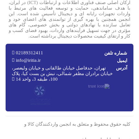
ارکان اصلی صنف فناوری اطلاعات و ارتباطات (ICT) در ایران،
با هدف ساماندهی، حمایت و توسعه فعالیت های مرتبط با
واردات تجهیزات رایانه ای و دیجیتال تأسیس شده است. این
انجمن همچنین با بهره گیری از توانمندی های اعضای خود و
تعامل سازنده با نهادهای دولتی و بخش خصوصی، گام های
مؤثری در جهت تسهیل فرآیندهای واردات، بهبود فضای کسب و
کار و ارتقای کیفیت محصولات دیجیتال برداشته است.
02189312411
شماره تلفن
info@iritia.ir
ایمیل
آدرس
تهران، حدفاصل خیابان طالقانی و خیابان ولیعصر،
خیابان برادران مظفر شمالی، نبش بن بست کیا، پلاک
100، طبقه 3، واحد 14
کلیه حقوق محفوظ و متعلق به انجمن واردکنندگان کالا و