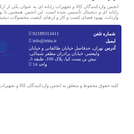
رایانه ای و دیجیتال تأسیس شده است. این انجمن همچنین با 
واردات، بهبود فضای کسب و کار و ارتقای کیفیت محصولات دیجیت
02189312411
شماره تلفن
info@iritia.ir
ایمیل
آدرس
تهران، حدفاصل خیابان طالقانی و خیابان
ولیعصر، خیابان برادران مظفر شمالی،
نبش بن بست کیا، پلاک 100، طبقه 3،
واحد 14
کلیه حقوق محفوظ و متعلق به انجمن واردکنندگان کالا و تجهیزات 