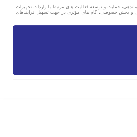
وان یکی از ارکان اصلی صنف فناوری اطلاعات و ارتباطات (ICT) در ایران، با هدف ساماندهی، حمایت و توسعه فعالیت های مرتبط با واردات تجهیزات
ولتی و بخش خصوصی، گام های مؤثری در جهت تسهیل فرآیندهای